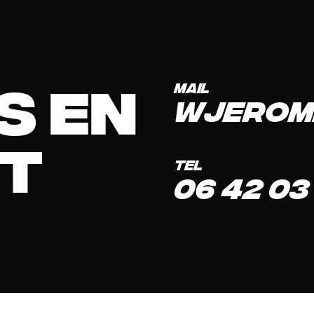
s en
mail
wjerom
t
tel
06 42 03