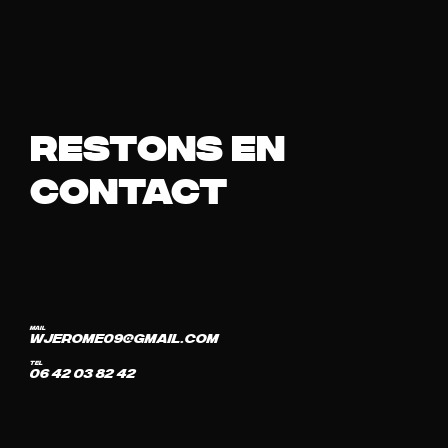
restons en
contact
mail
wjerome09@gmail.com
tel
06 42 03 82 42