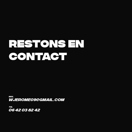
restons en
contact
mail
wjerome09@gmail.com
tel
06 42 03 82 42